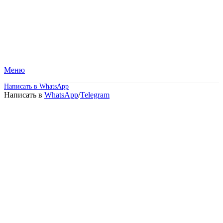
Меню
Написать в WhatsApp
Написать в
WhatsApp
/
Telegram
Заочное обучение в ВУЗах
Зеленогорска
Обучайтесь в престижном ВУЗе без отрыва
от семьи и работы при помощи
дистанционных технологий!